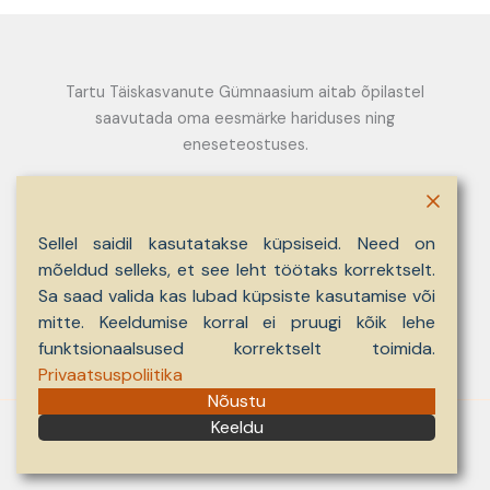
Tartu Täiskasvanute Gümnaasium aitab õpilastel
saavutada oma eesmärke hariduses ning
eneseteostuses.
Sellel saidil kasutatakse küpsiseid. Need on
Nooruse 9, 50411 tartu
mõeldud selleks, et see leht töötaks korrektselt.
kool@ag.tartu.ee
Sa saad valida kas lubad küpsiste kasutamise või
7461751
mitte. Keeldumise korral ei pruugi kõik lehe
funktsionaalsused korrektselt toimida.
Privaatsuspoliitika
Nõustu
Keeldu
Autoriõigus © 2026 Tartu Täiskasvanute Gümnaasium