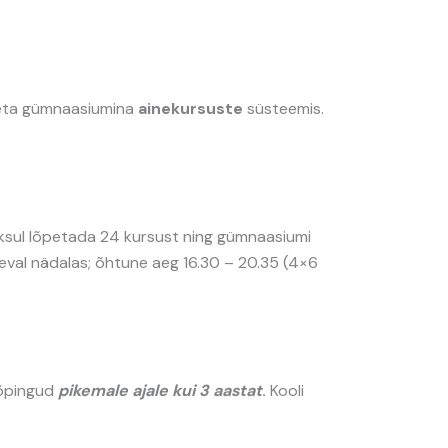
deta gümnaasiumina
ainekursuste
süsteemis.
ksul lõpetada 24 kursust ning gümnaasiumi
äeval nädalas; õhtune aeg 16.30 – 20.35 (4×6
 õpingud
pikemale ajale kui 3 aastat
.
Kooli