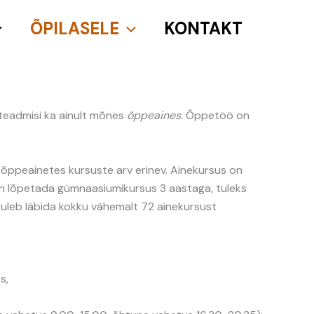
ÕPILASELE
KONTAKT
 teadmisi ka ainult mõnes
õppeaines.
Õppetöö on
 õppeainetes kursuste arv erinev. Ainekursus on
s on lõpetada gümnaasiumikursus 3 aastaga, tuleks
tuleb läbida kokku vähemalt 72 ainekursust
s,