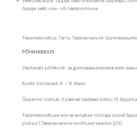
valikuvabadus: õppija valib sobivaima õppeaja (tu
õppija valib osa- või täiskoormuse.
Tasemekoolitus Tartu Täiskasvanute Gümnaasiumis
PÕHIHARIDUS
Vastavalt põhikooli- ja gümnaasiumiseadusele saav
Koolis töötavad: 6. – 9. klass.
Õppetöö toimub 3 päeval nädalas kokku 15 õppetun
Tasemekoolituse korral antakse töötaja soovil õpp
jooksul (Täiskasvanute koolituse seadus §13).