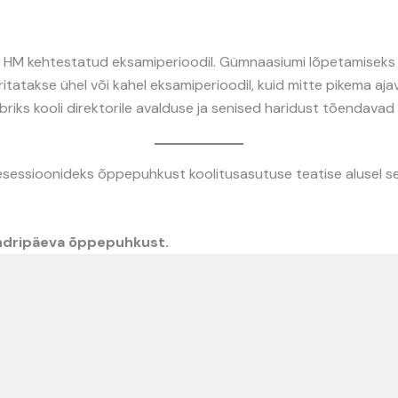
 HM kehtestatud eksamiperioodil. Gümnaasiumi lõpetamiseks va
ritatakse ühel või kahel eksamiperioodil, kuid mitte pikema a
briks kooli direktorile avalduse ja senised haridust tõendava
esessioonideks õppepuhkust koolitusasutuse teatise alusel s
endripäeva õppepuhkust.