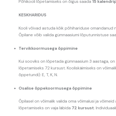
Põhikooli lõpetamiseks on õigus saada
15 kalendr
KESKHARIDUS
Kooli võivad astuda kõik põhihariduse omandanud
Õpilane võib valida gümnaasiumi lõputunnistuse saa
Tervikkoormusega õppimine
Kui sooviks on lõpetada gümnaasium 3 aastaga, on
lõpetamiseks 72 kursust. Kooliskäimiseks on võimali
õppetundi): E, T, K, N.
Osalise õppekoormusega õppimine
Õpilasel on võimalik valida oma võimalusi ja võime
lõpetamiseks on vaja läbida
72 kursust
. Individua