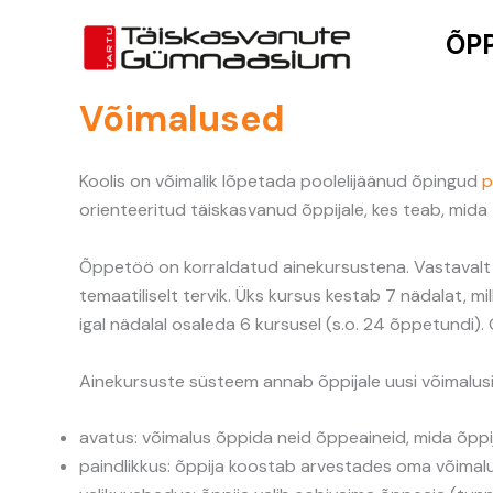
Skip
ÕP
to
content
Võimalused
Koolis on võimalik lõpetada poolelijäänud õpingud
p
orienteeritud täiskasvanud õppijale, kes teab, mid
Õppetöö on korraldatud ainekursustena. Vastavalt ü
temaatiliselt tervik. Üks kursus kestab 7 nädalat, m
igal nädalal osaleda 6 kursusel (s.o. 24 õppetundi
Ainekursuste süsteem annab õppijale uusi võimalus
avatus: võimalus õppida neid õppeaineid, mida õppij
paindlikkus: õppija koostab arvestades oma võimalusi