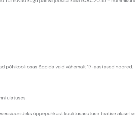
nnid toimuvad kogu päeva jooksul kella 9.00…20.35 – hommikun
ad põhikooli osas õppida vaid vähemalt 17-aastased noored.
ni ulatuses.
esessioonideks õppepuhkust koolitusasutuse teatise alusel s