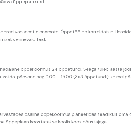
ipäeva õppepuhkust
.
 noored vanusest olenemata. Õppetöö on korraldatud klassi
miseks erinevaid teid.
 nädalane õppekoormus 24 õppetundi. Seega tuleb aasta joo
k valida: päevane aeg 9.00 – 15.00 (3×8 õppetundi): kolmel p
id arvestades osaline õppekoormus planeerides teadlikult oma
alne õppeplaan koostatakse koolis koos nõustajaga.