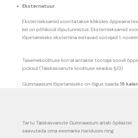
Eksternatuur
Eksternieksamid sooritatakse kõikides õppeainetes
kel on põhikooli lõputunnistus. Eksternieksamid soo
lõpetamiseks eksternina esitavad soovijad 1. novem
Tasemekoolituse korral antakse töötaja soovil õpp
jooksul (Täiskasvanute koolituse seadus §13).
Gümnaasiumi lõpetamiseks on õigus saada
15 kal
Tartu Täiskasvanute Gümnaasium aitab õpilastel
saavutada oma eesmärke hariduses ning