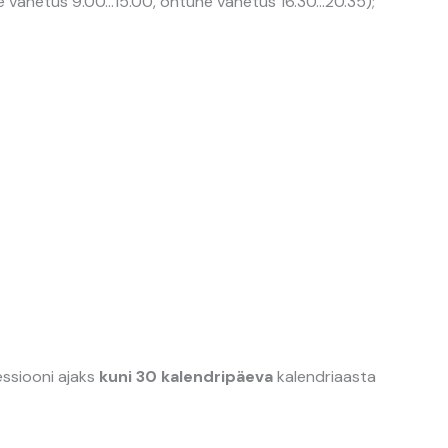
e vahetus 9.00…15.00, õhtune vahetus 16.30…20.35);
essiooni ajaks
kuni 30 kalendripäeva
kalendriaasta