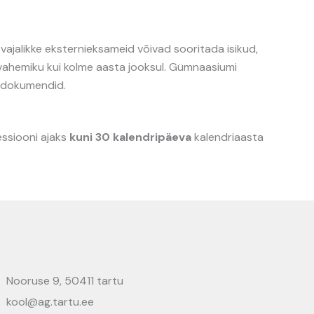
jalikke eksternieksameid võivad sooritada isikud,
javahemiku kui kolme aasta jooksul. Gümnaasiumi
d dokumendid.
essiooni ajaks
kuni 30 kalendripäeva
kalendriaasta
Nooruse 9, 50411 tartu
kool@ag.tartu.ee