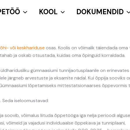
PETÖÖ
KOOL
DOKUMENDID
õhi- või keskhariduse
osas. Koolis on võimalik täiendada oma
a tahab ja oskab otsustada, kuidas oma õpinguid korraldada.
ldharidusliku gümnaasiumi tunnijaotusplaanile on erinevates
illele järgneb arvestuste ja eksamite nädal. Kui õppija soovik
). Gümnaasiumi lõpetamiseks mittestatsionaarses õppevormis 
i. Seda iseloomustavad:
a soovib, võimalus liituda õppetööga iga nelja perioodi alguse
, võimeid ja vajadusi individuaalse õppekava ja tunniplaani,